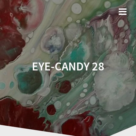
Ga
naar
de
inhoud
EYE-CANDY 28