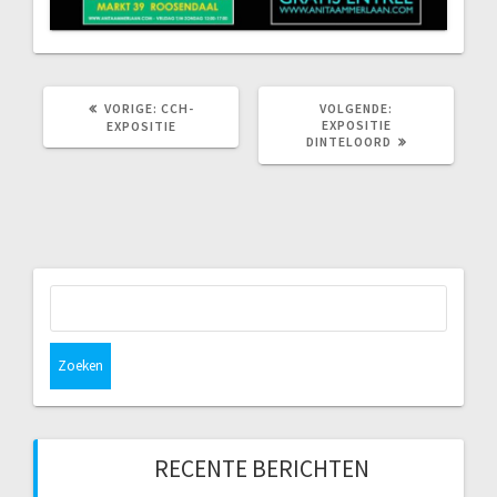
VORIG
VOLGEND
VORIGE:
CCH-
VOLGENDE:
BERICHT:
BERICHT:
EXPOSITIE
EXPOSITIE
DINTELOORD
Zoeken
naar:
RECENTE BERICHTEN