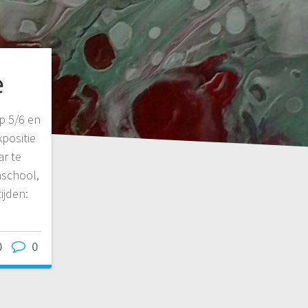
e
p 5/6 en
positie
ar te
aschool,
ijden:
0
0