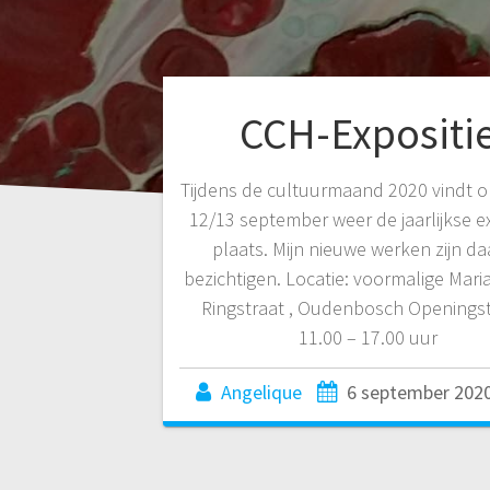
CCH-Expositi
Tijdens de cultuurmaand 2020 vindt o
12/13 september weer de jaarlijkse ex
plaats. Mijn nieuwe werken zijn da
bezichtigen. Locatie: voormalige Mari
Ringstraat , Oudenbosch Openingst
11.00 – 17.00 uur
Angelique
6 september 202