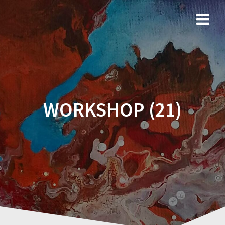
Ga
naar
de
inhoud
WORKSHOP (21)